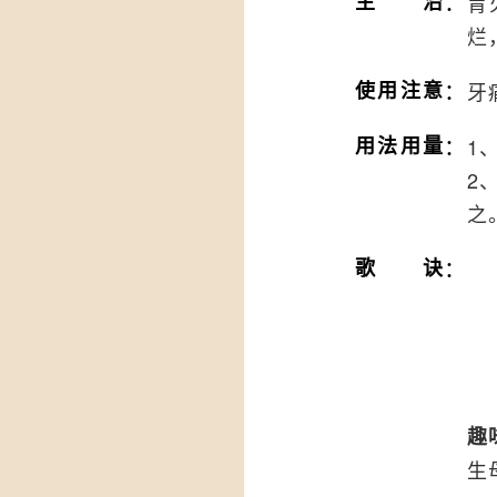
：
主治
胃
烂
：
使用注意
牙
：
用法用量
1
2
之
：
歌诀
趣
生