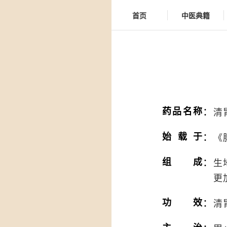
首页
中医典籍
：
药品名称
清
：
始载于
《
：
组成
生
更
：
功效
清