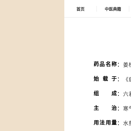
首页
中医典籍
：
药品名称
姜
：
始载于
《
：
组成
六
：
主治
寒
：
用法用量
水