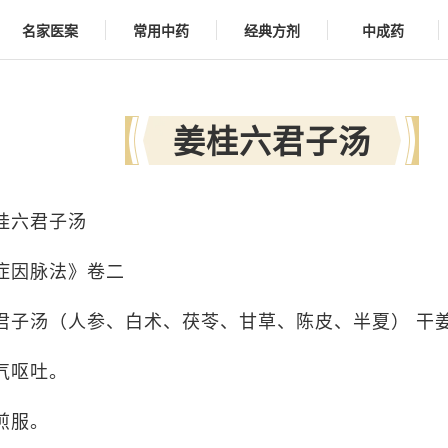
名家医案
常用中药
经典方剂
中成药
姜桂六君子汤
桂六君子汤
症因脉法》卷二
君子汤（人参、白术、茯苓、甘草、陈皮、半夏） 干姜
气呕吐。
煎服。