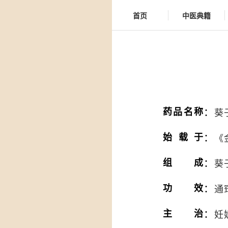
首页
中医典籍
：
药品名称
葵
：
始载于
《
：
组成
葵
：
功效
通
：
主治
妊