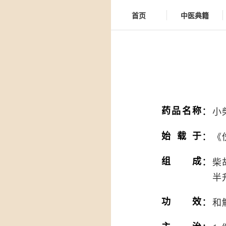
首页
中医典籍
：
药品名称
小
：
始载于
《
：
组成
柴
半
：
功效
和