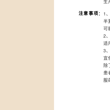
生
：
注意事项
1
半
可
2
适
3
宜
除
患
服