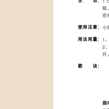
：
主治
1
眩
疟
：
使用注意
小
：
用法用量
1
2
升
：
歌诀
趣