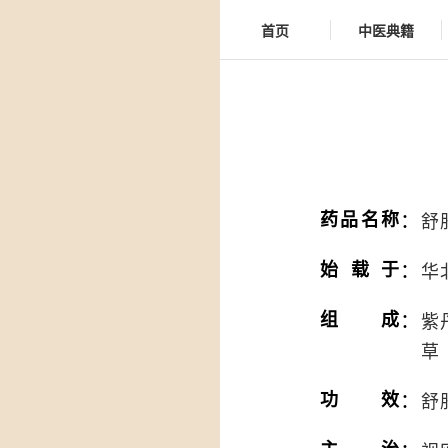
首页
中医典籍
：
药品名称
舒
：
始载于
华
：
组成
紫
草
：
功效
舒