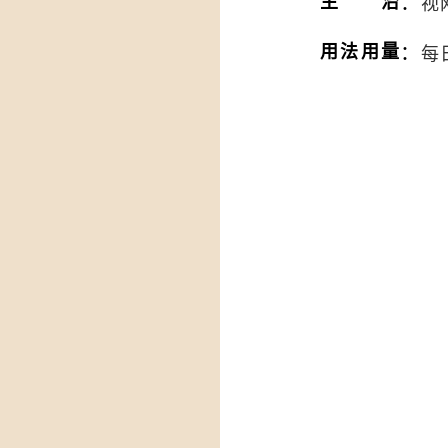
：
主治
视
：
用法用量
每