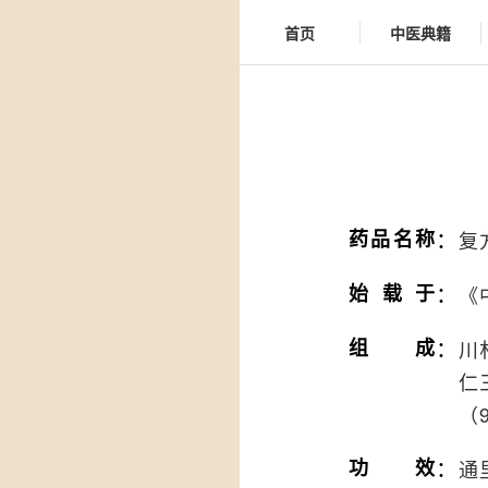
首页
中医典籍
：
药品名称
复
：
始载于
《
：
组成
川
仁
（9
：
功效
通