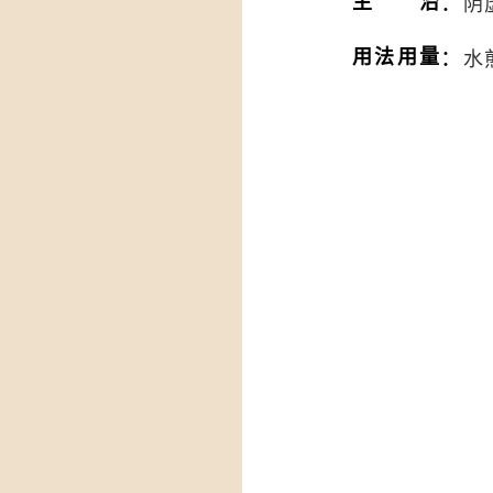
：
主治
阴
：
用法用量
水