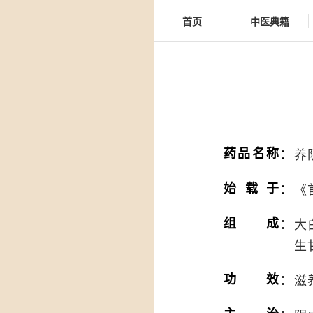
首页
中医典籍
：
药品名称
养
：
始载于
《
：
组成
大
生
：
功效
滋