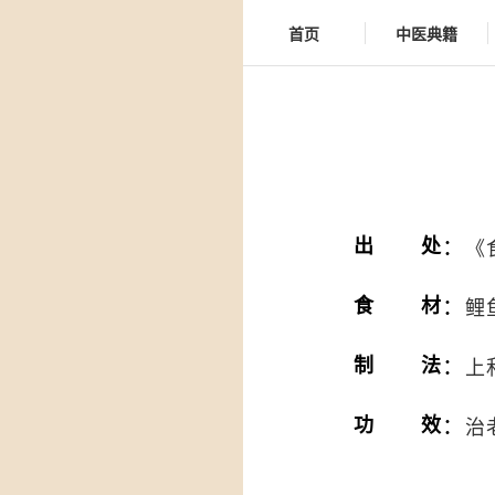
首页
中医典籍
：
出处
《
：
食材
鲤
：
制法
上
：
功效
治