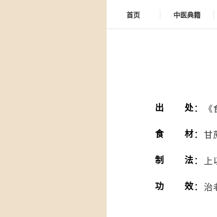
首页
中医典籍
：
出处
《
：
食材
甘
：
制法
上
：
功效
治