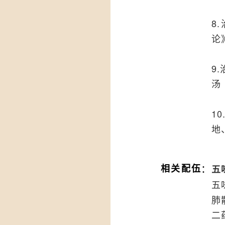
8
论
9
汤
1
地
：
相关配伍
五
五
肺
二