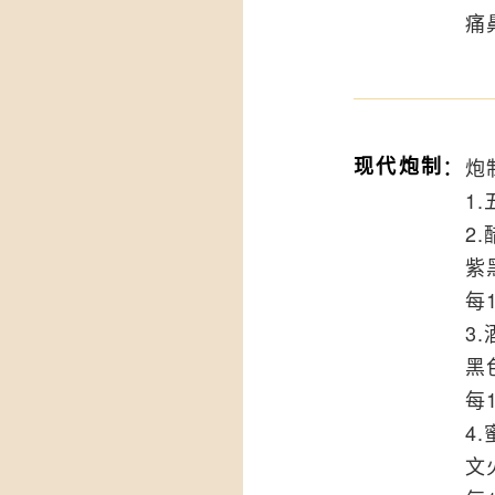
痛
：
现代炮制
炮
1
2
紫
每
3
黑
每
4
文