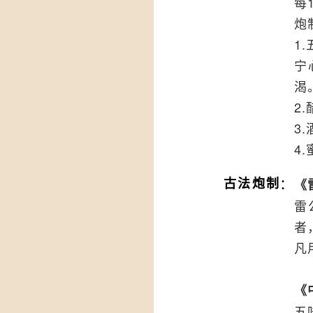
每
炮
1
宁
渴
2
3
4
：
古法炮制
《
雷
者
凡
《
五