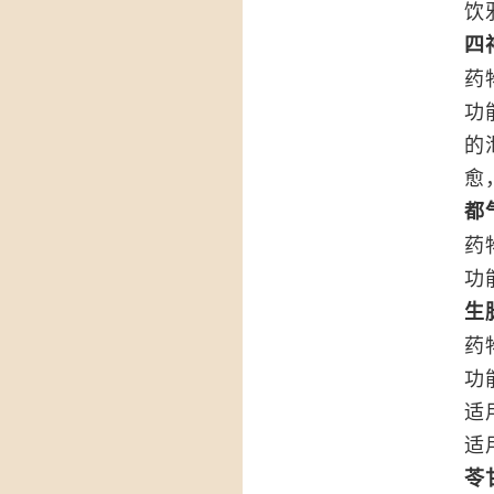
饮
四
药
功
的
愈
都
药
功
生
药
功
适
适
苓