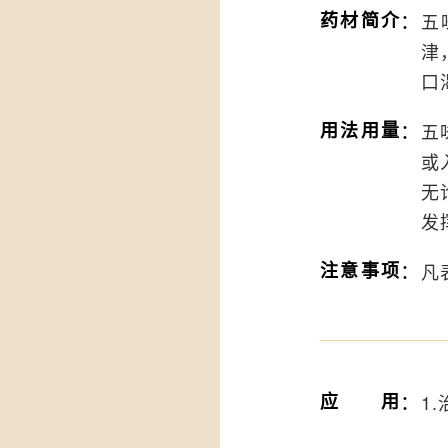
：
药材简介
五
津
口
：
用法用量
五
或
无
发
：
注意事项
凡
：
应用
1