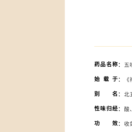
：
药品名称
五味
：
始载于
《
：
别名
北
：
性味归经
酸
：
功效
收