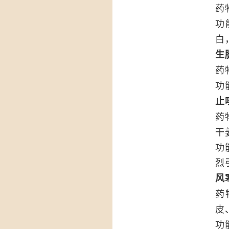
药
功
白
生
药
功
止
药
干
功
烈
风
药
皮
功