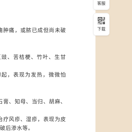
客服
下载
痈肿痛，或脓已成但尚未破
豆豉、苦桔梗、竹叶、生甘
初起，表现为发热，微微怕
石膏、知母、当归、胡麻、
治疗风疹、湿疹，表现为皮
破后渗水等。