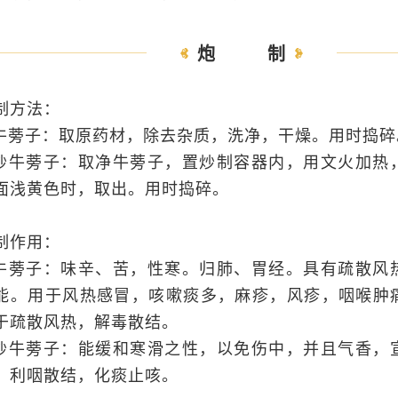
炮制
制方法：
.牛蒡子：取原药材，除去杂质，洗净，干燥。用时捣碎
.炒牛蒡子：取净牛蒡子，置炒制容器内，用文火加热
面浅黄色时，取出。用时捣碎。
制作用：
.牛蒡子：味辛、苦，性寒。归肺、胃经。具有疏散风
能。用于风热感冒，咳嗽痰多，麻疹，风疹，咽喉肿
于疏散风热，解毒散结。
.炒牛蒡子：能缓和寒滑之性，以免伤中，并且气香，
，利咽散结，化痰止咳。