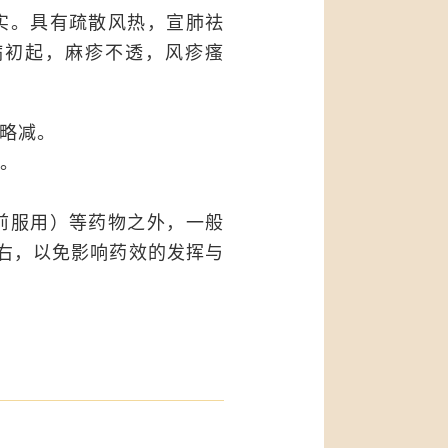
实。具有疏散风热，宣肺祛
病初起，麻疹不透，风疹瘙
性略减。
。
前服用）等药物之外，一般
右，以免影响药效的发挥与