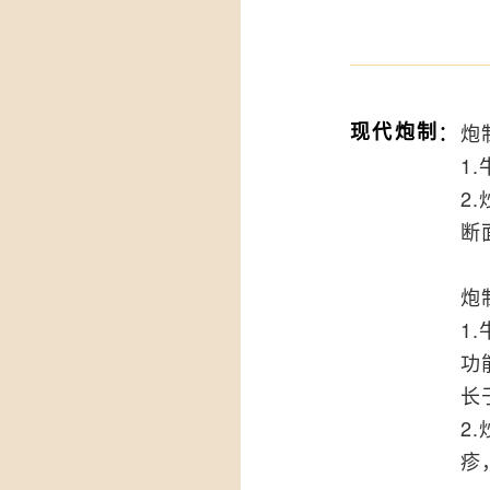
：
现代炮制
炮
1
2
断
炮
1
功
长
2
疹