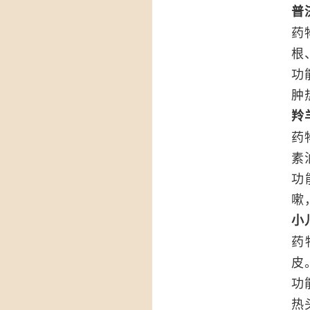
普
药
根
功
肿
羚
药
素
功
嗽
小
药
皮
功
热