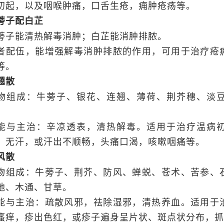
初起，以及咽喉肿痛，口舌生疮，痈肿疮疡等。
蒡子配白芷
蒡子能清热解毒消肿；白芷能消肿排脓。
者配伍，能增强解毒消肿排脓的作用，可用于治疗疮
等。
翘散
物组成：牛蒡子、银花、连翘、薄荷、荆芥穗、淡
。
能与主治：辛凉透表，清热解毒。适用于治疗温病
，无汗，或汗出不顺畅，头痛口渴，咳嗽咽痛等。
风散
物组成：牛蒡子、荆芥、防风、蝉蜕、苍术、苦参、
地、木通、甘草。
能与主治：疏散风邪，祛除湿邪，清热养血。适用于
瘙痒，疹出色红，或疹子遍身呈片状、斑点状分布，抓