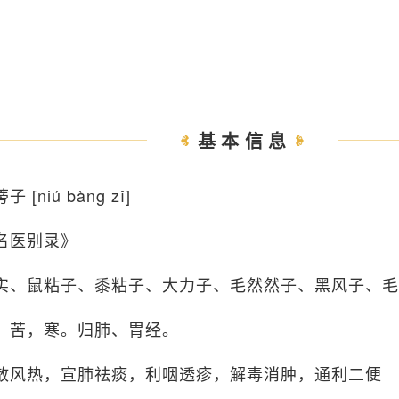
基本信息
子 [niú bàng zǐ]
名医别录》
实、鼠粘子、黍粘子、大力子、毛然然子、黑风子、毛
、苦，寒。归肺、胃经。
散风热，宣肺祛痰，利咽透疹，解毒消肿，通利二便