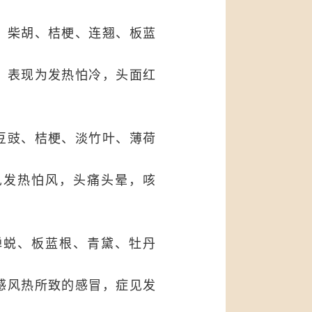
、柴胡、桔梗、连翘、板蓝
，表现为发热怕冷，头面红
豆豉、桔梗、淡竹叶、薄荷
见发热怕风，头痛头晕，咳
蝉蜕、板蓝根、青黛、牡丹
感风热所致的感冒，症见发