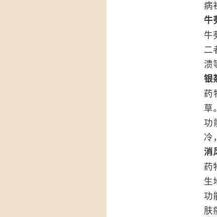
病
牛
牛
二
溃
银
药
草
功
冷
消
药
生
功
肤