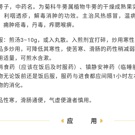
蒡子，中药名。为菊科牛蒡属植物牛蒡的干燥成熟果
，利咽透疹，解毒消肿的功效。主治风热感冒，温
，痈肿疮毒，丹毒，痄腮喉痹。
服：煎汤3~10g，或入丸散。入煎剂宜打碎，炒用寒
品多炒用，可降低其寒性，使苦寒、滑肠的药性稍减弱
用适量，可煎水含漱。
消食药（应该在饭后及时服药）、镇静安神药（临睡
物无论饭前还是饭后服，服药与进食都应间隔1小时左
物的消化。
品性寒，滑肠通便，气虚便溏者慎用。
应用