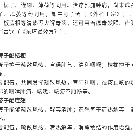
、栀子、连翘、薄荷等同用。治疗乳痈肿痛，尚未成
子、瓜蒌等药同用，如牛蒡子汤（《外科正宗》）
、板蓝根等清热泻火解毒药，还可用治瘟毒发颐、痄
消毒饮（《东垣试效方》）。
蒡子配桔梗
蒡子擅于疏散风热，宣通肺气，清利咽喉；桔梗擅于
咳。
者配伍，共同发挥疏散风热，宣肺利咽，祛痰止咳的
起的咽喉肿痛，咳嗽，咳痰不顺畅等。
蒡子配连翘
蒡子能够疏散风热，解毒消肿；连翘善于清热解毒，
热。
者配伍，疏散风热，清热解毒，消痈散结的作用增强