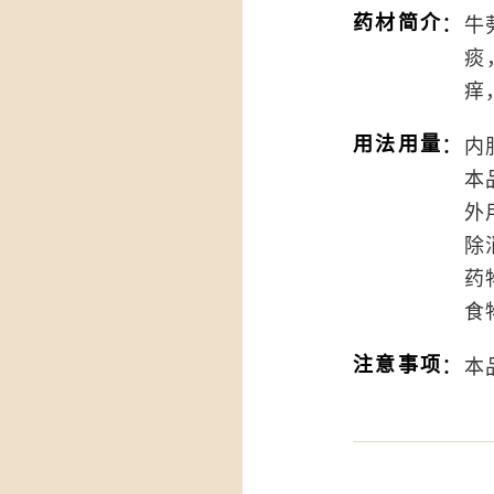
：
药材简介
牛
痰
痒
：
用法用量
内
本
外
除
药
食
：
注意事项
本