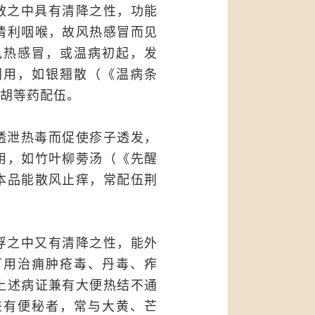
散之中具有清降之性，功能
清利咽喉，故风热感冒而见
风热感冒，或温病初起，发
同用，如银翘散（《温病条
胡等药配伍。
透泄热毒而促使疹子透发，
用，如竹叶柳蒡汤（《先醒
本品能散风止痒，常配伍荆
浮之中又有清降之性，能外
可用治痈肿疮毒、丹毒、痄
上述病证兼有大便热结不通
兼有便秘者，常与大黄、芒