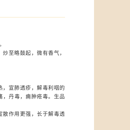
。
，炒至略鼓起，微有香气，
热，宣肺透疹，解毒利咽的
痛，丹毒，痈肿疮毒。生品
宣散作用更强，长于解毒透