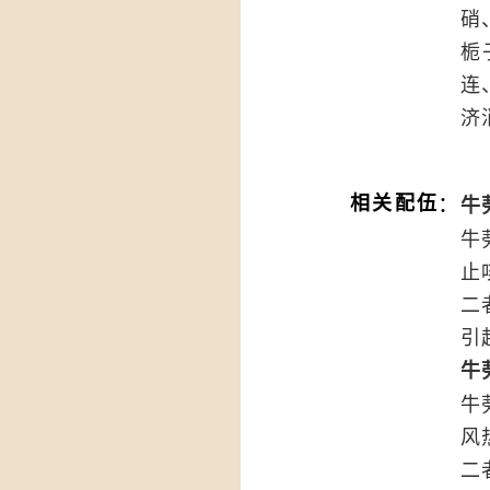
硝
栀
连
济
：
相关配伍
牛
牛
止
二
引
牛
牛
风
二