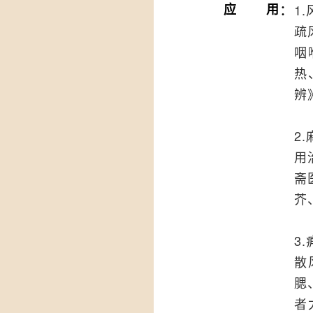
：
应用
1
疏
咽
热
辨
2
用
斋
芥
3
散
腮
者