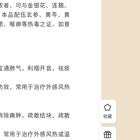
脓者，可与金银花、连翘、
。本品配伍玄参、黄芩、黄
腮、喉痹等热毒之证，如普
宣通肺气，利咽开音，祛痰
功效，常用于治疗外感风热
消除痈肿，疏散结块，疏散
收藏
，常用于治疗外感风热或温