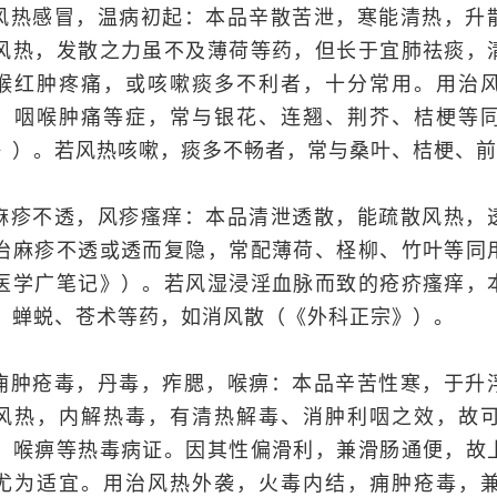
.风热感冒，温病初起：本品辛散苦泄，寒能清热，升
风热，发散之力虽不及薄荷等药，但长于宜肺祛痰，
喉红肿疼痛，或咳嗽痰多不利者，十分常用。用治
、咽喉肿痛等症，常与银花、连翘、荆芥、桔梗等
》）。若风热咳嗽，痰多不畅者，常与桑叶、桔梗、前
.麻疹不透，风疹瘙痒：本品清泄透散，能疏散风热，
治麻疹不透或透而复隐，常配薄荷、柽柳、竹叶等同
医学广笔记》）。若风湿浸淫血脉而致的疮疥瘙痒，
、蝉蜕、苍术等药，如消风散（《外科正宗》）。
.痈肿疮毒，丹毒，痄腮，喉痹：本品辛苦性寒，于升
风热，内解热毒，有清热解毒、消肿利咽之效，故
、喉痹等热毒病证。因其性偏滑利，兼滑肠通便，故
尤为适宜。用治风热外袭，火毒内结，痈肿疮毒，