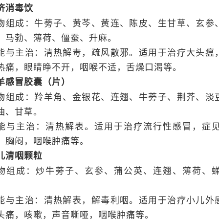
济消毒饮
物组成：牛蒡子、黄芩、黄连、陈皮、生甘草、玄参
、马勃、薄荷、僵蚕、升麻。
能与主治：清热解毒，疏风散邪。适用于治疗大头瘟
热痛，眼睛睁不开，咽喉不适，舌燥口渴等。
羊感冒胶囊（片）
物组成：羚羊角、金银花、连翘、牛蒡子、荆芥、淡
油、甘草。
能与主治：清热解表。适用于治疗流行性感冒，症
，胸闷，咽喉肿痛等。
儿清咽颗粒
物组成：炒牛蒡子、玄参、蒲公英、连翘、薄荷、
。
能与主治：清热解表，解毒利咽。适用于治疗小儿外
头痛，咳嗽，声音嘶哑，咽喉肿痛等。