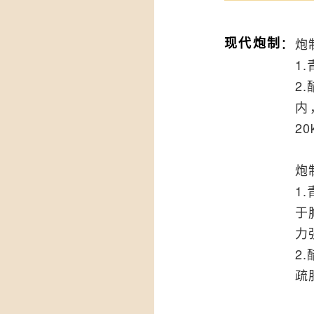
：
现代炮制
炮
1
2
内
20
炮
1
于
力
2
疏