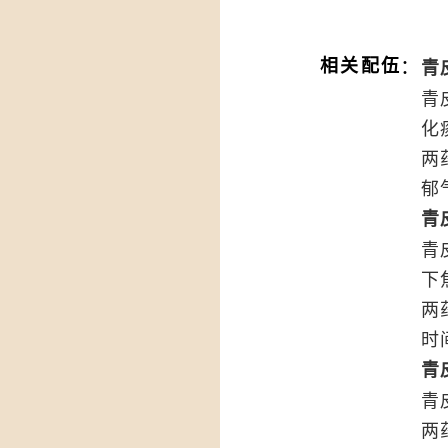
：
相关配伍
青
青
化
两
郁
青
青
下
两
时
青
青
两