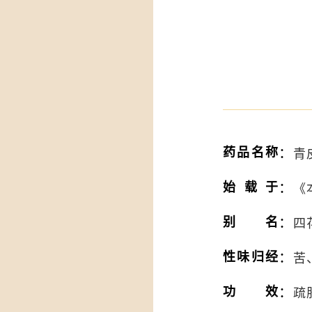
：
药品名称
青皮
：
始载于
《
：
别名
四
：
性味归经
苦
：
功效
疏