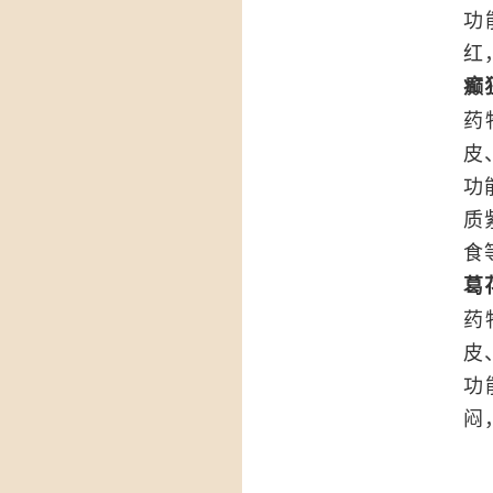
功
红
癫
药
皮
功
质
食
葛
药
皮
功
闷