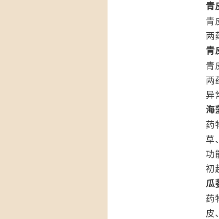
青
青
两
青
青
两
异
海
药
草
功
初
瓜
药
皮