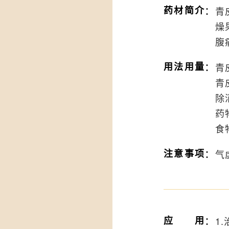
：
药材简介
青
燥
腹
：
用法用量
青
青
除
药
食
：
注意事项
气
：
应用
1