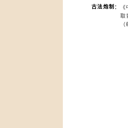
：
古法炮制
《
取
（