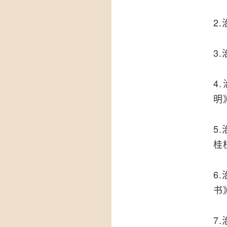
2
3
4
明
5
桂
6
书
7