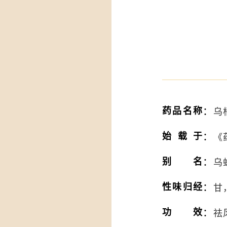
：
药品名称
乌梢
：
始载于
《
：
别名
乌
：
性味归经
甘
：
功效
祛