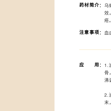
：
药材简介
乌
效
疮
：
注意事项
血
：
应用
1
骨
沸
2
末