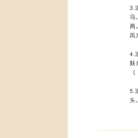
3
乌
两
风
4
麸
（
5
头