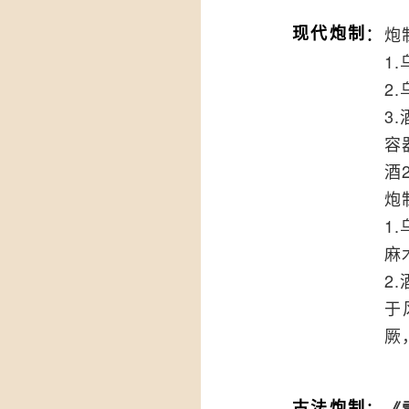
：
现代炮制
炮
1
2
3
容
酒2
炮
1
麻
2
于
厥
：
古法炮制