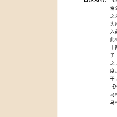
《
雷
之
头
入
此
十
子
之
度
干
《
乌
乌