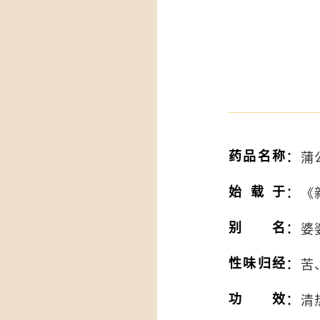
：
药品名称
蒲公
：
始载于
《
：
别名
婆
：
性味归经
苦
：
功效
清