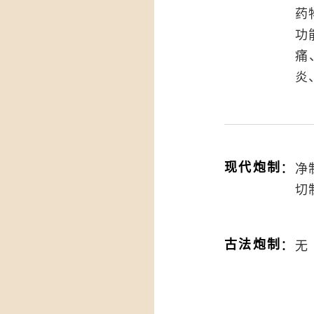
药
功
痛
炎
：
现代炮制
净
切
：
古法炮制
无