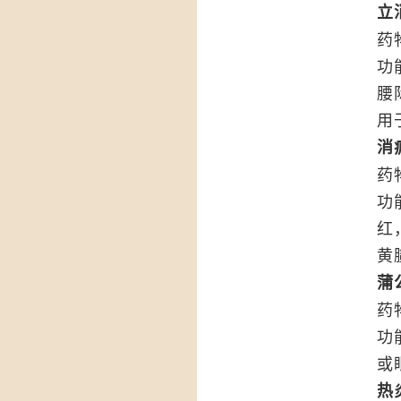
立
药
功
腰
用
消
药
功
红
黄
蒲
药
功
或
热