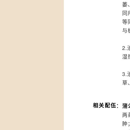
蒌
同
等
与
2
湿
3
草
：
相关配伍
蒲
两
肿