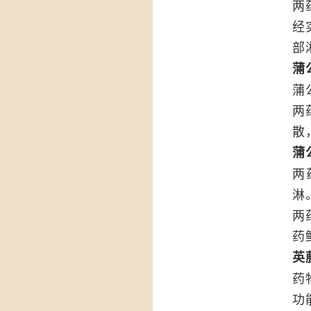
两
经
部
蒲
蒲
两
散
蒲
两
淋
两
药
英
药
功