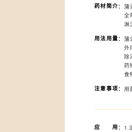
：
药材简介
蒲
全
淋
：
用法用量
蒲
外
除
药
食
：
注意事项
用
：
应用
1