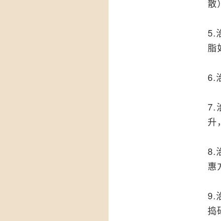
散
5
脂
6
7
升
8
惠
9
捣