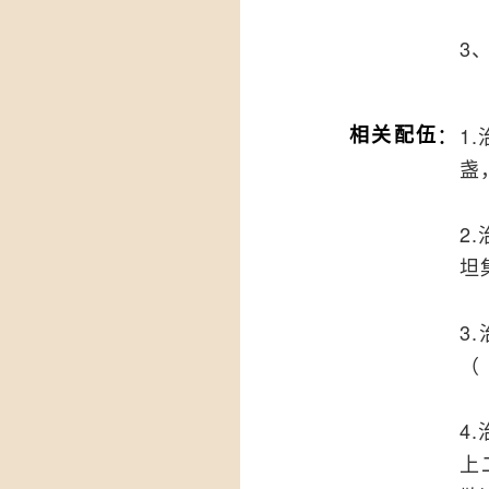
3
：
相关配伍
1
盏
2
坦
3
（
4
上