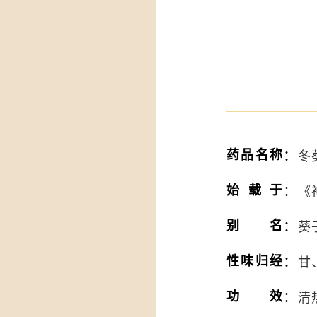
：
药品名称
冬葵
：
始载于
《
：
别名
葵
：
性味归经
甘
：
功效
清