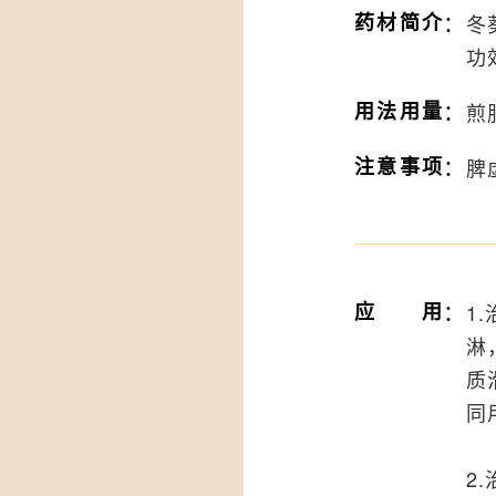
：
药材简介
冬
功
：
用法用量
煎
：
注意事项
脾
：
应用
1
淋
质
同
2