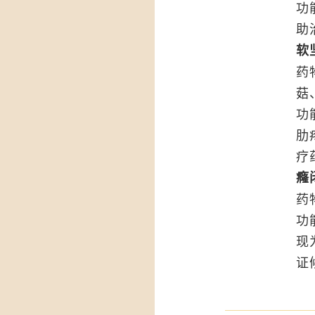
功
助
软
药
菇
功
肋
疗
癃
药
功
现
证