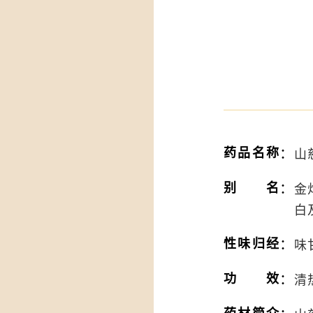
：
药品名称
山
：
别名
金
白
：
性味归经
味
：
功效
清