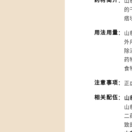
：
药材简介
山
的
痞
：
用法用量
山
外
除
药
食
：
注意事项
正
：
相关配伍
山
山
二
致