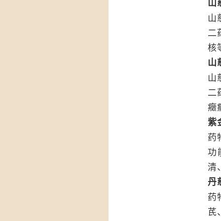
山
山
二
核
山
山
二
癥
紫
药
功
清
丹
药
芪