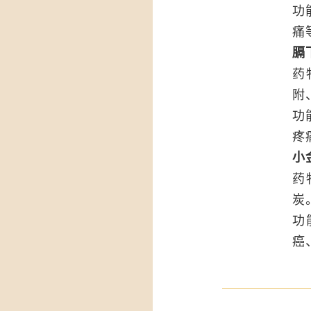
功
痛
膈
药
附
功
疼
小
药
炭
功
癌