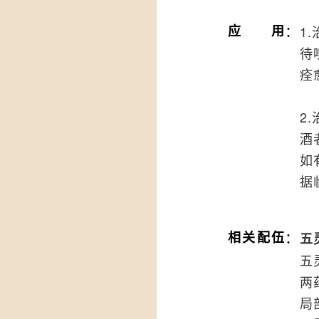
：
应用
1
待
痊
2
酒
如
据
：
相关配伍
五
五
两
局