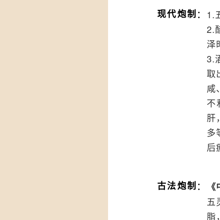
：
现代炮制
1
2
泽
3
取
咸
不
肝
多
后
：
古法炮制
《
五
脂