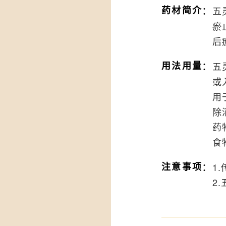
：
药材简介
五
瘀
后
：
用法用量
五
或
用
除
药
⻝
：
注意事项
1
2