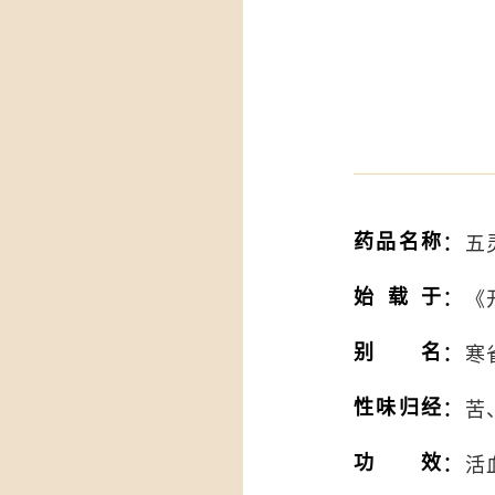
：
药品名称
五灵
：
始载于
《
：
别名
寒
：
性味归经
苦
：
功效
活