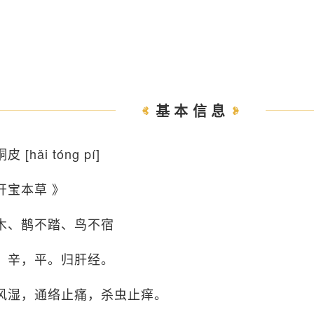
基本信息
皮 [hǎi tóng pí]
开宝本草 》
木、鹊不踏、鸟不宿
、辛，平。归肝经。
风湿，通络止痛，杀虫止痒。