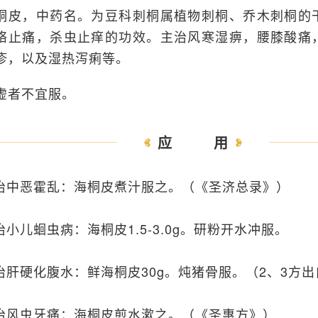
桐皮，中药名。为豆科刺桐属植物刺桐、乔木刺桐的
络止痛，杀虫止痒的功效。主治风寒湿痹，腰膝酸痛
疹，以及湿热泻痢等。
虚者不宜服。
应用
.治中恶霍乱：海桐皮煮汁服之。（《圣济总录》）
.治小儿蛔虫病：海桐皮1.5-3.0g。研粉开水冲服。
.治肝硬化腹水：鲜海桐皮30g。炖猪骨服。（2、3方
.治风虫牙痛：海桐皮煎水漱之。（《圣惠方》）