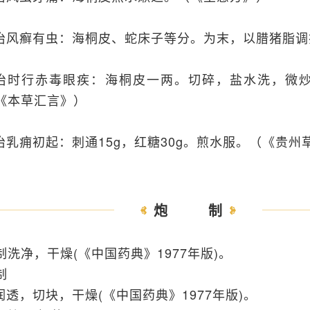
.治风癣有虫：海桐皮、蛇床子等分。为末，以腊猪脂
.治时行赤毒眼疾：海桐皮一两。切碎，盐水洗，微
《本草汇言》）
.治乳痈初起：刺通15g，红糖30g。煎水服。（《贵州
炮制
制洗净，干燥(《中国药典》1977年版)。
制
.润透，切块，干燥(《中国药典》1977年版)。