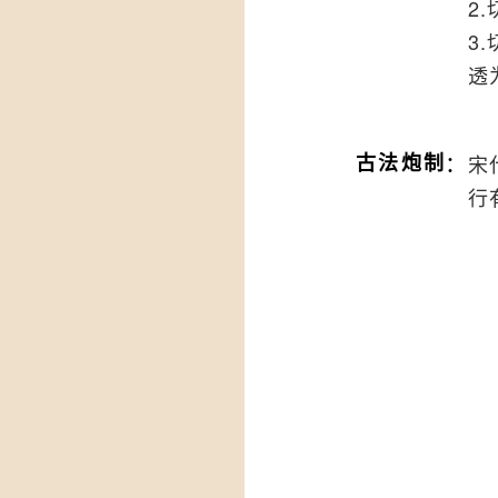
2
3
透
：
古法炮制
宋
行