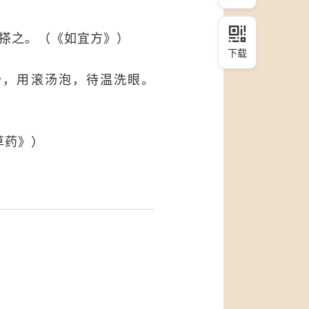
调搽之。（《如宜方》）
下载
炒，用滚汤泡，待温洗眼。
草药》）