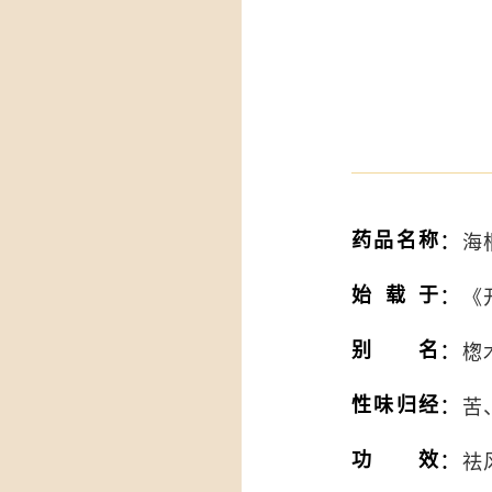
：
药品名称
海桐
：
始载于
《
：
别名
楤
：
性味归经
苦
：
功效
祛