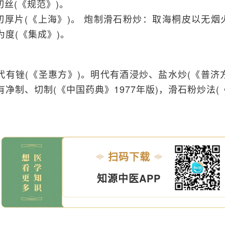
.切丝(《规范》)。
.切厚片(《上海》)。 炮制滑石粉炒：取海桐皮以无
为度(《集成》)。
代有锉(《圣惠方》)。明代有酒浸炒、盐水炒(《普济方
有净制、切制(《中国药典》1977年版)，滑石粉炒法(
扫码下载
知源中医APP