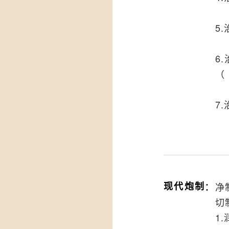
5
6
（
7
：
现代炮制
净
切
1