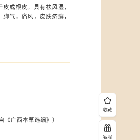
干皮或根皮。具有祛风湿，
，脚气，痛风，皮肤疥癣，
收藏
出自《广西本草选编》）
客服