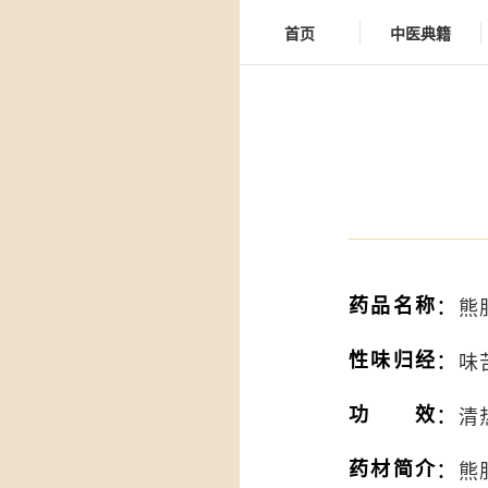
首页
中医典籍
：
药品名称
熊胆
：
性味归经
味
：
功效
清
：
药材简介
熊