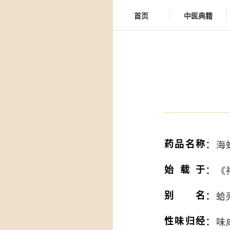
首页
中医典籍
：
药品名称
海蛤
：
始载于
《
：
别名
蛤
：
性味归经
味