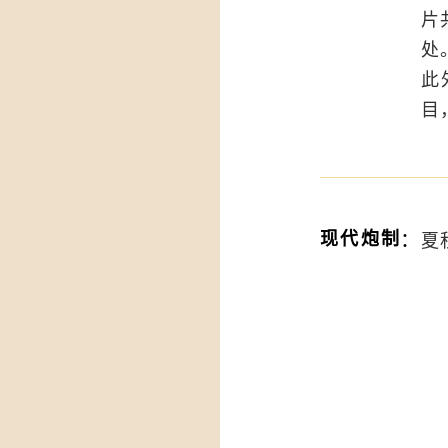
片
处
此
目
：
现代炮制
夏