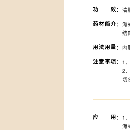
：
功效
清
：
药材简介
海
结
：
用法用量
内
：
注意事项
1
2
切
：
应用
1
海