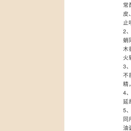
常
皮
止
2
蛸
木
火
3
不
精
4
延
5
同
油