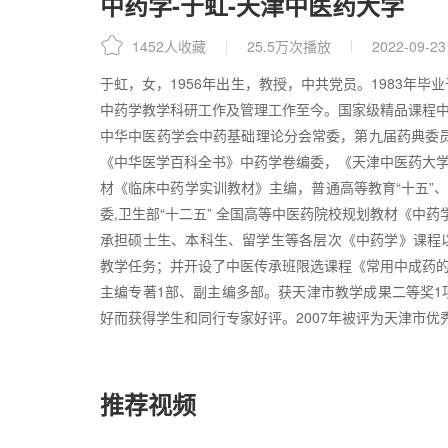
中药学-于虹-天津中医药大学
1452人收藏
25.5万次播放
2022-09-23
于虹，女，1956年出生，教授，中共党员。1983年
中药学教学科研工作及管理工作至今。国家级精品课程
中华中医药学会中药基础理论分会常委，第九届药典委
《中华医学百科全书》中药学卷编委，《天津中医药大学
材《临床中药学实训教材》主编，普通高等教育“十五”
委,卫生部“十二五” 全国高等中医药院校规划教材《中药
承担硕士生、本科生、留学生等各层次《中药学》课程
教学任务；并开设了中医传承班限选课程《常用中成药
主编专著1部、副主编多部。获天津市教学成果二等奖
好而获得学生和同行专家好评。2007年被评为天津市优
推荐视频