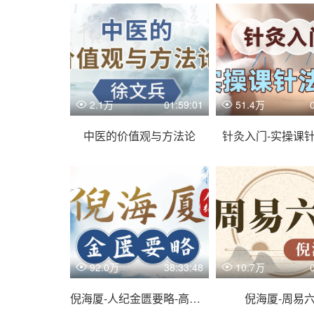
2.1万
01:59:01
51.4万
中医的价值观与方法论
针灸入门-实操课
92.0万
38:33:48
10.7万
倪海厦-人纪金匮要略-高清有字幕
倪海厦-周易