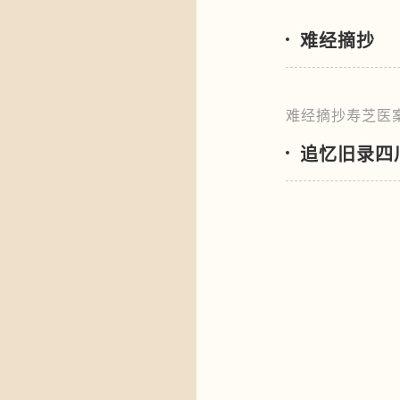
难经摘抄
难经摘抄寿芝医
追忆旧录四