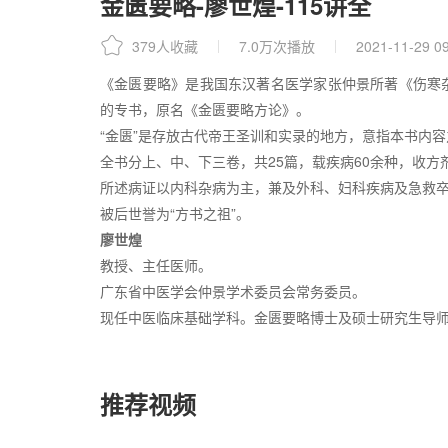
金匮要略-廖世煌-115讲全
379人收藏
7.0万次播放
2021-11-29 09
《金匮要略》是我国东汉著名医学家张仲景所著《伤寒
的专书，原名《金匮要略方论》。
“金匮”是存放古代帝王圣训和实录的地方，意指本书内
全书分上、中、下三卷，共25篇，载疾病60余种，收方剂
所述病证以内科杂病为主，兼及外科、妇科疾病及急救
被后世誉为“方书之祖”。
廖世煌
教授、主任医师。
广东省中医学会仲景学术委员会常务委员。
现任中医临床基础学科。金匮要略博士及硕士研究生导
推荐视频