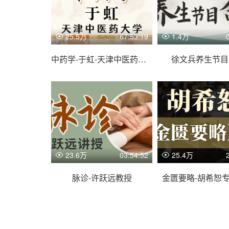
25.5万
67:53:19
1.4万
中药学-于虹-天津中医药大学
徐文兵养生节目
23.6万
03:54:52
25.4万
脉诊-许跃远教授
金匮要略-胡希恕