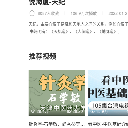
倪海厦-天纪
8087人收藏
106.9万次播放
2022-01-2
天纪，主要介绍了易经和天地人之间的关系。例如介绍
书籍呢有：《天机道》、《人间道》、《地脉道》。
推荐视频
29.4万
82:26:20
15.9万
针灸学-石学敏、尚秀葵等-天津中医药大学