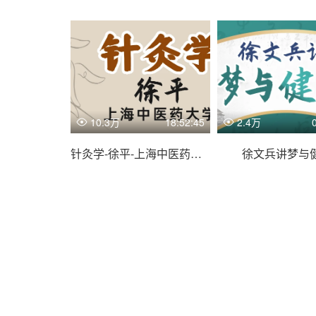
10.3万
18:52:45
2.4万
针灸学-徐平-上海中医药大学
徐文兵讲梦与