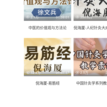
2.1万
01:59:01
350.8万
中医的价值观与方法论
12.4万
01:57:17
2.5万
倪海厦-易筋经
中国针灸学系列教