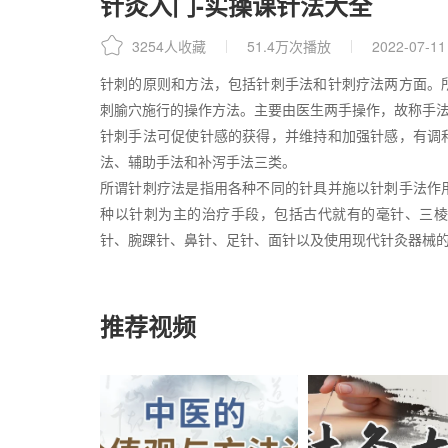
针灸入门-实操课针法大全
3254人收藏
51.4万次播放
2022-07-11
针刺的原则和方法，包括针刺手法和针刺疗法两方面。
刺腧穴施行的操作方法。主要由医生两手操作，故称手
针刺手法可促使针感的获得，并维持和加强针感，有调
法、辅助手法和补泻手法三类。
所谓针刺疗法是指用各种不同的针具并施以针刺手法作
种以针刺为主的治疗手段，包括古代就有的毫针、三棱
针、腕踝针、鼻针、足针、面针以及使用现代针灸器械
推荐视频